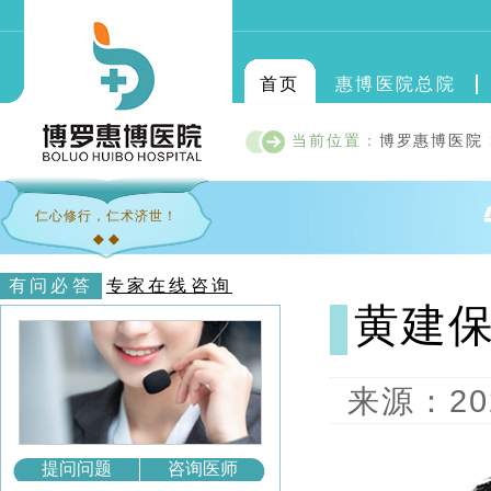
首页
惠博医院总院
当前位置：
博罗惠博医院
仁心修行，仁术济世！
◆ ◆
有问必答
专家在线咨询
黄建
来源：202
提问问题
咨询医师