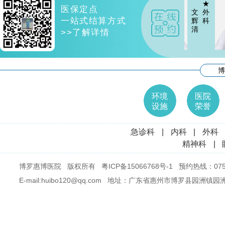
★
★
医保定点
文
外
文
外
一站式结算方式
辉
科
辉
科
清
清
>>了解详情
★
博
文
外
辉
科
清
环境
医院
设施
荣誉
急诊科
|
内科
|
外科
精神科
|
博罗惠博医院 版权所有
粤ICP备15066768号-1
预约热线：0752
E-mail:huibo120@qq.com 地址：广东省惠州市博罗县园洲镇园