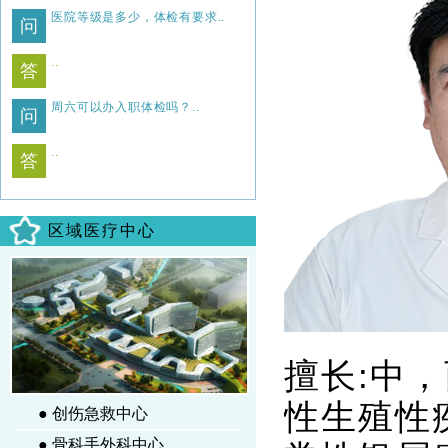
医院等级是多少，体检有要求..
问
..
答
周六可以办入职体检吗？..
问
..
答
区域医疗中心
擅长:中
性生殖性
● 创伤急救中心
● 骨科手外科中心