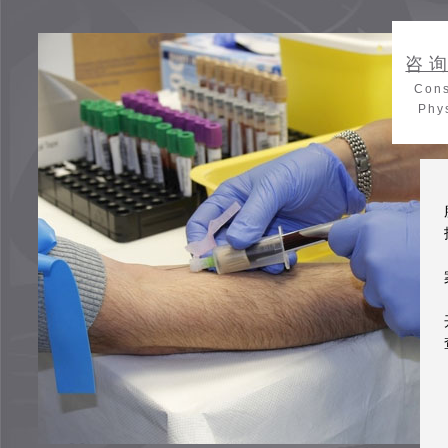
咨
Cons
Phy