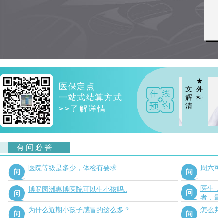
★
★
医保定点
文
外
文
外
一站式结算方式
辉
科
辉
科
清
清
>>了解详情
★
有问必答
文
外
辉
科
清
医院等级是多少，体检有要求..
周六
问
问
医生
博罗园洲惠博医院可以生小孩吗..
问
问
者，
为什么近期小孩子感冒的这么多？..
怎么
问
问