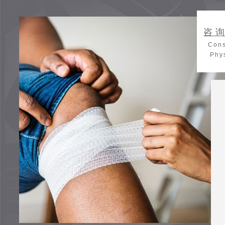
咨
Cons
Phy