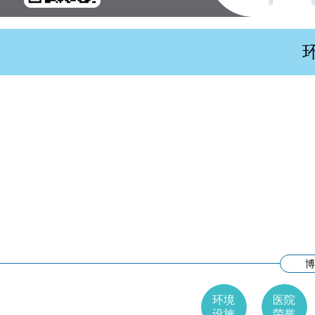
★
文
外
辉
科
清
博
环境
医院
设施
荣誉