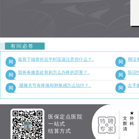
有问必答
肱骨下端骨折后平时应该注意些什么？..
脚没
问
问
我爸爸膝盖处骨刺怎么办疼的厉害？..
陈旧
问
问
腿膝关节有疼痛和肿胀感怎么治疗？..
左手
问
问
★
★
医保定点医院
文
外
文
外
一站式
辉
科
辉
科
清
清
结算方式