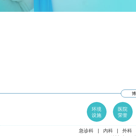
博
环境
医院
设施
荣誉
急诊科
|
内科
|
外科