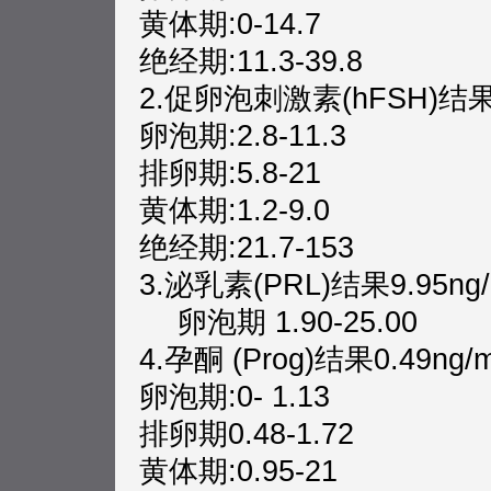
黄体期:0-14.7
绝经期:11.3-39.8
2.促卵泡刺激素(hFSH)结果4
卵泡期:2.8-11.3
排卵期:5.8-21
黄体期:1.2-9.0
绝经期:21.7-153
3.泌乳素(PRL)结果9.95ng/
卵泡期 1.90-25.00
4.孕酮 (Prog)结果0.49ng/m
卵泡期:0- 1.13
排卵期0.48-1.72
黄体期:0.95-21