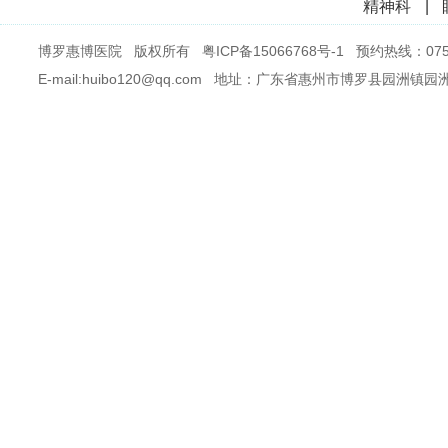
精神科
|
博罗惠博医院 版权所有
粤ICP备15066768号-1
预约热线：0752
E-mail:huibo120@qq.com 地址：广东省惠州市博罗县园洲镇园