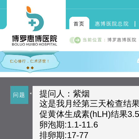
首页
惠博医院总院
当前位置：
博罗惠博医院
仁心修行，仁术济世！
◆ ◆
提问人：紫烟
问题
这是我月经第三天检查结
促黄体生成素(hLH)结果3.53
卵泡期:1.1-11.6
排卵期:17-77