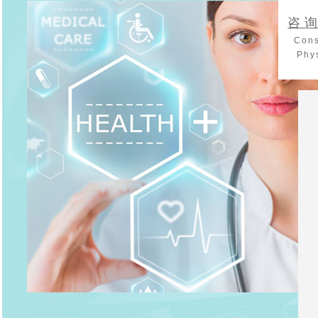
咨
Cons
Phy