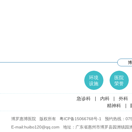
博
环境
医院
设施
荣誉
急诊科
|
内科
|
外科
精神科
|
博罗惠博医院 版权所有
粤ICP备15066768号-1
预约热线：0752
E-mail:huibo120@qq.com 地址：广东省惠州市博罗县园洲镇园