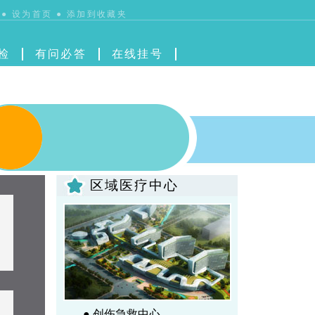
●
设为首页
●
添加到收藏夹
检
有问必答
在线挂号
区域医疗中心
● 创伤急救中心