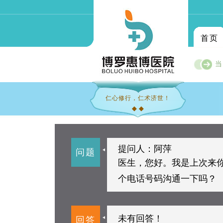
首页
当
仁心修行，仁术济世！
◆ ◆
提问人：阿萍
问题
医生，您好。我是上次来
个电话号码沟通一下吗？
未有回答！
回答